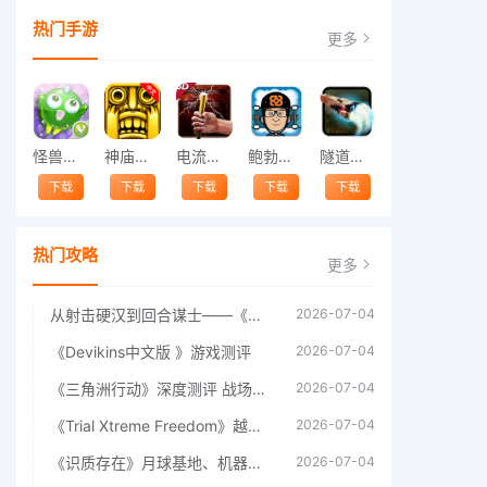
热门手游
更多
怪兽跳跃
神庙逃亡中文版
电流急急棒
鲍勃的梦境
隧道逃脱
下载
下载
下载
下载
下载
热门攻略
更多
从射击硬汉到回合谋士——《战争机器：战略版》如何演绎另一位猛男的传奇
2026-07-04
《Devikins中文版 》游戏测评
2026-07-04
《三角洲行动》深度测评 战场上的野心与裂痕
2026-07-04
《Trial Xtreme Freedom》越野摩托车测评总结
2026-07-04
《识质存在》月球基地、机器人女孩多年来最佳射击游戏
2026-07-04