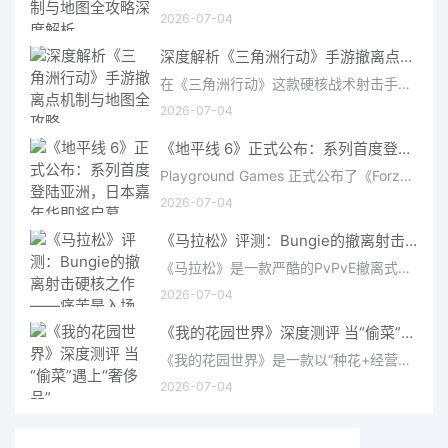
2026-07-04
深度解析《三角洲行动》手游撤离点机制与地图全攻略
在《三角洲行动》这款硬核战术射击手游中，撤离是每位干员行动的核心目标。无论你在战场中搜刮了多少高价值物
2026-07-04
《地平线 6》正式公布：系列首度登陆亚洲，日本嘉年华即将启幕
Playground Games 正式公布了《Forza Horizon 6》，这次备受赞誉的地平线嘉年华将首次驶入亚洲，落户日本。玩家
2026-07-04
《马拉松》评测：Bungie的撤离射击硬核之作——痛苦是入场券，回报是顶级的
《马拉松》是一款严酷的PvPvE撤离式射击游戏，现已登陆PS5、Xbox Series X/S和PC。它继承了Bungie上世纪90年
2026-07-04
《我的花园世界》深度测评 当“偷菜”遇上“奢侈品”
《我的花园世界》是一款以“种花+经营+社交”为核心的模拟经营类手游。游戏将玩家置于一个古风花园环境中，扮
2026-07-04