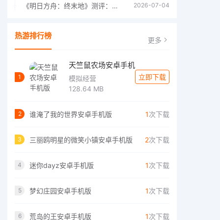
《明日方舟：终末地》测评：于荒芜之中，重建文明
2026-07-04
热游排行榜
更多
天竺鼠农场安卓手机
立即下载
1
模拟经营
128.64 MB
谁淹了我的世界安卓手机版
1
次下载
2
三丽鸥明星的微笑小镇安卓手机版
2
次下载
3
迷你dayz安卓手机版
1
次下载
4
梦幻庄园安卓手机版
1
次下载
5
荒岛的王安卓手机版
1
次下载
6