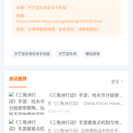
标题：天竺鼠农场安卓手机版
链接：
https://www.skyyx.com/games/jy/153533.html
版权：文章转载自网络，如有侵权，请联系删除！
天竺鼠农场安卓手机版
天竺鼠农场
模拟游戏
资讯推荐
更多
《三角洲行动》手游：哈夫币分级使用策略，玩转不同地图的风险与回报
在《三角洲行动》（Delta Force: Hawk Ops）“烽火地带”模式中，地图被划分为“普通”、“机密”和“绝密”三个
2026-07-04
《三角洲行动》手游撤离点机制与地图全攻略深度解析
在《三角洲行动》这款硬核战术射击手游中，撤离是每位干员行动的核心目标。无论你在战场中搜刮了多少高价值物