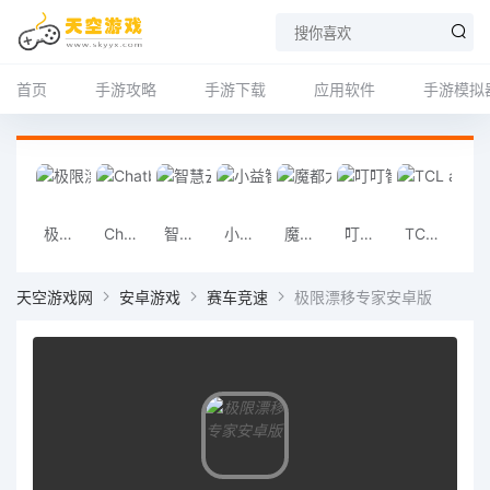
首页
手游攻略
手游下载
应用软件
手游模拟
极限漂移专家安卓版
Chatbox安卓版
智慧云联app
小益智能app
魔都大都会app
叮叮智能门锁app
TCL app
球探手机版
天空游戏网
安卓游戏
赛车竞速
极限漂移专家安卓版