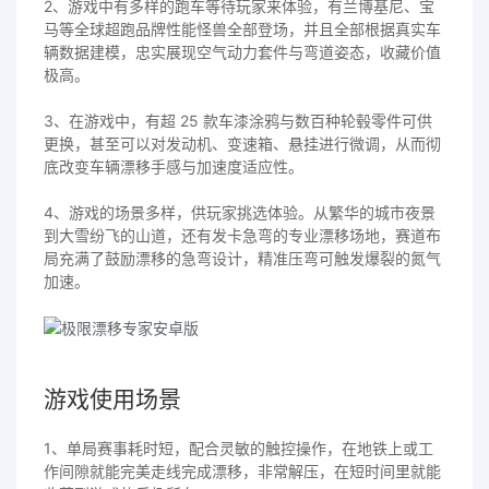
2、游戏中有多样的跑车等待玩家来体验，有兰博基尼、宝
马等全球超跑品牌性能怪兽全部登场，并且全部根据真实车
辆数据建模，忠实展现空气动力套件与弯道姿态，收藏价值
极高。
3、在游戏中，有超 25 款车漆涂鸦与数百种轮毂零件可供
更换，甚至可以对发动机、变速箱、悬挂进行微调，从而彻
底改变车辆漂移手感与加速度适应性。
4、游戏的场景多样，供玩家挑选体验。从繁华的城市夜景
到大雪纷飞的山道，还有发卡急弯的专业漂移场地，赛道布
局充满了鼓励漂移的急弯设计，精准压弯可触发爆裂的氮气
加速。
游戏使用场景
1、单局赛事耗时短，配合灵敏的触控操作，在地铁上或工
作间隙就能完美走线完成漂移，非常解压，在短时间里就能