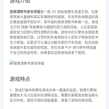
游戏介绍
极限漂移专家安卓版
是一款 3D 高拟真赛车竞速手游。玩家
将驾驶大量拥有真实车辆授权的超跑，在世界各地精选的真
实赛道或城市街区中，用华丽的极限漂移冲刺第一名。游戏
主打的“烧胎”驾驶模拟与细腻的扭力调校改装，让玩家直观
感受到力回馈与惯性漂移的乐趣。游戏中的引擎完全围绕漂
移碰撞系统打造，过弯时的车身倾斜与火花粒子特效视觉冲
击力很强。玩家还可以通过功能丰富的汽车改装、贴花涂装
系统提升爱车属性和性能，并在全球 PvP 排行榜中缔造属
于自己的热血传奇，如果喜欢这款游戏就来下载吧。
游戏特点
1、游戏打破传统赛车游戏对单一圈速的追逐，物理引擎侧
重模拟大马力后驱车的漂移动态，需要玩家精准控制油离与
反打时机，感受华丽的烧胎盛宴，增强了游戏的体验感。