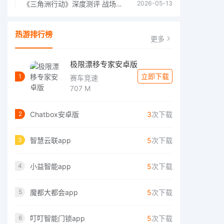
《三角洲行动》深度测评 战场上的野心与裂痕
2026-05-13
热游排行榜
更多
极限漂移专家安卓版
立即下载
1
赛车竞速
707 M
Chatbox安卓版
3
次下载
2
智慧云联app
5
次下载
3
小益智能app
5
次下载
4
魔都大都会app
5
次下载
5
叮叮智能门锁app
5
次下载
6