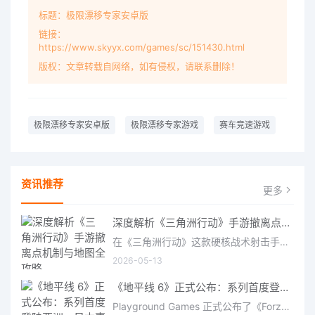
标题：极限漂移专家安卓版
链接：
https://www.skyyx.com/games/sc/151430.html
版权：文章转载自网络，如有侵权，请联系删除！
极限漂移专家安卓版
极限漂移专家游戏
赛车竞速游戏
资讯推荐
更多
深度解析《三角洲行动》手游撤离点机制与地图全攻略
在《三角洲行动》这款硬核战术射击手游中，撤离是每位干员行动的核心目标。无论你在战场中搜刮了多少高价值物
2026-05-13
《地平线 6》正式公布：系列首度登陆亚洲，日本嘉年华即将启幕
Playground Games 正式公布了《Forza Horizon 6》，这次备受赞誉的地平线嘉年华将首次驶入亚洲，落户日本。玩家