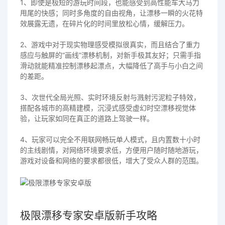
1、即使是极短的游玩时间段，也能感受到高性能车大马力
甩尾的快感；同时多角度的自由视角，让漂移一瞬的火花特
效展露无遗，在碎片化的时间里放松心情，缓解压力。
2、游戏中对于现实物理感受模拟很真实，而且结合了重力
感应与触屏的“画线”漂移机制，对新手极其友好；只需手指
滑动就能精准控制漂移起漂点，大幅降低了高手与小白之间
的差距。
3、次世代全局光照、实时环境反射与溅射污泥粒子特效，
搭配各城市的高精建模，沉浸式感受虚幻时空漂移视觉体
验，让玩家如同在真正的道路上驾驶一样。
4、玩家可以完全不用联网畅玩单人模式，且内置数十小时
的主线剧情，对网络环境要求低，方便用户随时随地游玩，
游戏对设备和网络的要求都很低，增大了受众人群的范围。
极限漂移专家安卓版新手攻略