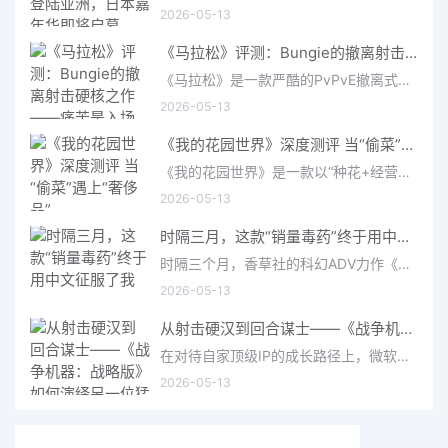
2026-05-13
《马拉松》评测：Bungie的撤离射击硬核之作——痛苦是入场券，回报是顶级的
《马拉松》是一款严酷的PvPvE撤离式射击游戏，现已登陆PS5、Xbox Series X/S和PC。它继承了Bungie上世纪90年
2026-05-13
《我的花园世界》深度测评 当“偷菜”遇上“奢侈品”
《我的花园世界》是一款以“种花+经营+社交”为核心的模拟经营类手游。游戏将玩家置于一个古风花园环境中，扮
2026-05-13
时隔三月，这款“销量毒药”终于用中文征服了我
时隔三个月，香草社的科幻ADV力作《十三机兵防卫圈》终于如期推出了中文版，让广大国内玩家可以无障碍地品味这
2026-05-13
从射击硬汉到回合谋士——《战争机器：战略版》如何演绎另一位猛男的传奇
在对待自家顶级IP的成长路径上，微软一直有着一套别具一格的做法。不同于日本厂商喜欢将不同知名IP融合在一起
2026-05-13