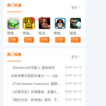
热门手游
更多
怪兽跳跃
神庙逃亡中文版
电流急急棒
鲍勃的梦境
隧道逃脱
下载
下载
下载
下载
下载
热门攻略
更多
《Devikins中文版 》游戏测评
2026-05-13
从射击硬汉到回合谋士——《战争机器：战略版》如何演绎另一位猛男的传奇
2026-05-13
《Trial Xtreme Freedom》越野摩托车测评总结
2026-05-13
《识质存在》月球基地、机器人女孩多年来最佳射击游戏
2026-05-13
《明日方舟：终末地》测评：于荒芜之中，重建文明
2026-05-13