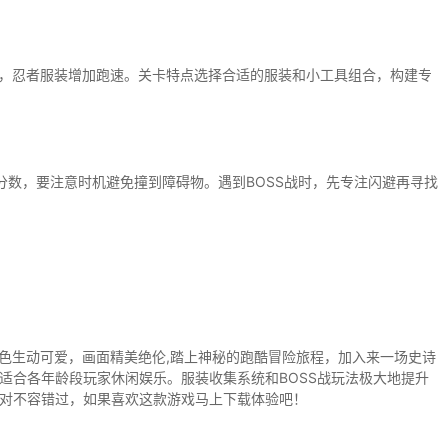
成，忍者服装增加跑速。关卡特点选择合适的服装和小工具组合，构建专
”分数，要注意时机避免撞到障碍物。遇到BOSS战时，先专注闪避再寻找
角色生动可爱，画面精美绝伦,踏上神秘的跑酷冒险旅程，加入来一场史诗
适合各年龄段玩家休闲娱乐。服装收集系统和BOSS战玩法极大地提升
对不容错过，如果喜欢这款游戏马上下载体验吧！