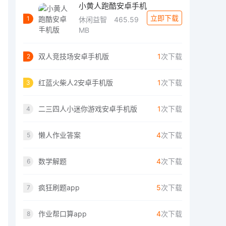
小黄人跑酷安卓手机
立即下载
1
休闲益智
465.59
MB
双人竞技场安卓手机版
1
次下载
2
红蓝火柴人2安卓手机版
1
次下载
3
二三四人小迷你游戏安卓手机版
1
次下载
4
懒人作业答案
4
次下载
5
数学解题
4
次下载
6
疯狂刷题app
5
次下载
7
作业帮口算app
4
次下载
8