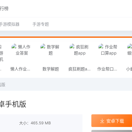
行榜
手游模拟器
手游专题
戏安卓手机版
懒人作业答案
数学解题
疯狂刷题app
作业帮口算app
机版
卓手机版
安卓下载
大小：465.59 MB