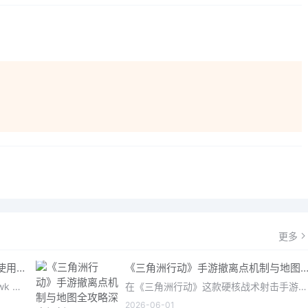
更多
《三角洲行动》手游：哈夫币分级使用策略，玩转不同地图的风险与回报
《三角洲行动》手游撤离点机制与地图全攻略深度解
在《三角洲行动》（Delta Force: Hawk Ops）“烽火地带”模式中，地图被划分为“普通”、“机密”和“绝密”三个
在《三角洲行动》这款硬核战术射击手游中，撤离是每位干员行动的核心目标。无论你在战场中搜刮了多少高价值物
2026-06-01