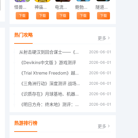
怪兽跳跃
神庙逃亡中文版
电流急急棒
鲍勃的梦境
隧道逃脱
下载
下载
下载
下载
下载
热门攻略
更多
从射击硬汉到回合谋士——《战争机器：战略版》如何演绎另一位猛男的传奇
2026-06-01
《Devikins中文版 》游戏测评
2026-06-01
《Trial Xtreme Freedom》越野摩托车测评总结
2026-06-01
《三角洲行动》深度测评 战场上的野心与裂痕
2026-06-01
《识质存在》月球基地、机器人女孩多年来最佳射击游戏
2026-06-01
《明日方舟：终末地》测评：于荒芜之中，重建文明
2026-06-01
热游排行榜
更多