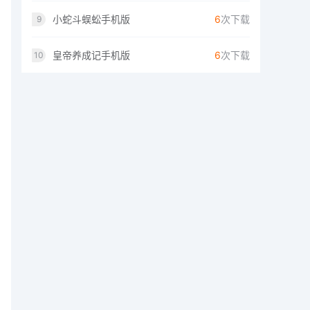
小蛇斗蜈蚣手机版
6
次下载
9
皇帝养成记手机版
6
次下载
10