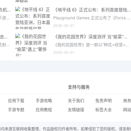
深度解析《三角洲行动》手游撤离点机制与地图全攻略
《地平线 6》正式公布：系列首度登陆亚洲，日本嘉年华即将启幕
在《三角洲行动》这款硬核战术射击手游中，撤离是每位干员行动的核心目标。无论你在战场中搜刮了多少高价值物
Playground Games 正式公布了《Forza Horizon 6》，这次备受赞誉的地平线嘉年华将首次驶入亚洲，落户日本。玩家
2026-06-01
《马拉松》评测：Bungie的撤离射击硬核之作——痛苦是入场券，回报是顶级的
《我的花园世界》深度测评 当“偷菜”遇上“奢侈品”
《马拉松》是一款严酷的PvPvE撤离式射击游戏，现已登陆PS5、Xbox Series X/S和PC。它继承了Bungie上世纪90年
《我的花园世界》是一款以“种花+经营+社交”为核心的模拟经营类手游。游戏将玩家置于一个古风花园环境中，扮
2026-06-01
支持与服务
应用下载
手游攻略
关于我们
免责声明
商
手游专题
应用教程
友情链接
标签大全
网
料均来源互联网收集整理，作品版权归作者所有，如果侵犯了您的版权，请发邮