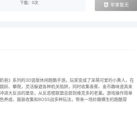
下载：0次
苹果暂无
奶爸》系列的3D竖版休闲跑酷手游。玩家变成了呆萌可爱的小黄人，在
跳跃、攀爬，灵活躲避各种机关陷阱，同时收集香蕉、金币趣味道具来
冲进大反派的堡垒，从反恶棍联盟总部到维克多的老巢。游戏操作简单
色养成、服装收集和BOSS战多种玩法，带来一场妙趣横生的跑酷冒