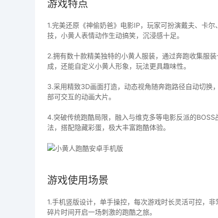
游戏特点
1.完美还原《神偷奶爸》电影IP，玩家可扮演戴夫、卡
技，小黄人表情动作生动搞笑，沉浸感十足。
2.拥有数十款精美独特的小黄人服装，通过奔跑收集服
成，还能自定义小黄人形象，玩法更具趣味性。
3.采用精致3D画面打造，动态视角随奔跑路径自动切
部可交互的动画大片。
4.突破传统跑酷局限，融入与维克多等电影反派的BOS
法，搭配隐藏彩蛋，极大丰富跑酷体验。
游戏使用场景
1.手机竖版设计，单手操控，每次游戏时长灵活可控，
碎片时间开启一场刺激的跑酷之旅。