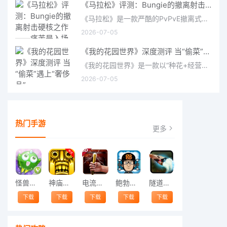
《马拉松》评测：Bungie的撤离射击硬核之作——痛苦是入场券，回报是顶级的
《马拉松》是一款严酷的PvPvE撤离式射击游戏，现已登陆PS5、Xbox Series X/S和PC。它继承了Bungie上世纪90年
2026-07-05
《我的花园世界》深度测评 当“偷菜”遇上“奢侈品”
《我的花园世界》是一款以“种花+经营+社交”为核心的模拟经营类手游。游戏将玩家置于一个古风花园环境中，扮
2026-07-05
热门手游
更多
怪兽跳跃
神庙逃亡中文版
电流急急棒
鲍勃的梦境
隧道逃脱
下载
下载
下载
下载
下载