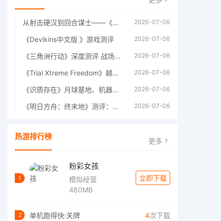
从射击硬汉到回合谋士——《战争机器：战略版》如何演绎另一位猛男的传奇
2026-07-06
《Devikins中文版 》游戏测评
2026-07-06
《三角洲行动》深度测评 战场上的野心与裂痕
2026-07-06
《Trial Xtreme Freedom》越野摩托车测评总结
2026-07-06
《识质存在》月球基地、机器人女孩多年来最佳射击游戏
2026-07-06
《明日方舟：终末地》测评：于荒芜之中，重建文明
2026-07-06
热游排行榜
更多
粉彩女孩
立即下载
1
模拟经营
480MB
单机跑得快:关牌
4
次下载
2