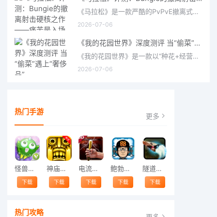
《马拉松》是一款严酷的PvPvE撤离式射击游戏，现已登陆PS5、Xbox Series X/S和PC。它继承了Bungie上世纪90年
2026-07-06
《我的花园世界》深度测评 当“偷菜”遇上“奢侈品”
《我的花园世界》是一款以“种花+经营+社交”为核心的模拟经营类手游。游戏将玩家置于一个古风花园环境中，扮
2026-07-06
热门手游
更多
怪兽跳跃
神庙逃亡中文版
电流急急棒
鲍勃的梦境
隧道逃脱
下载
下载
下载
下载
下载
热门攻略
更多