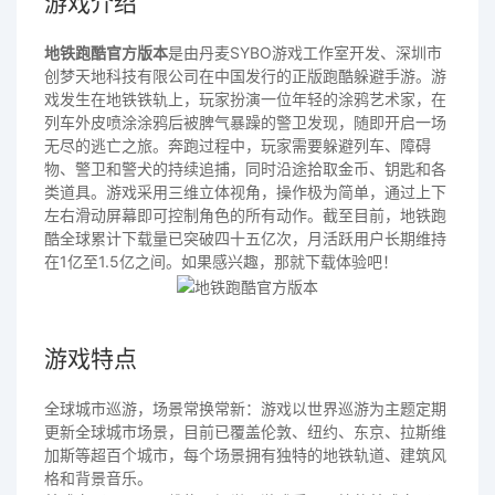
游戏介绍
地铁跑酷官方版本
是由丹麦SYBO游戏工作室开发、深圳市
创梦天地科技有限公司在中国发行的正版跑酷躲避手游。游
戏发生在地铁铁轨上，玩家扮演一位年轻的涂鸦艺术家，在
列车外皮喷涂涂鸦后被脾气暴躁的警卫发现，随即开启一场
无尽的逃亡之旅。奔跑过程中，玩家需要躲避列车、障碍
物、警卫和警犬的持续追捕，同时沿途拾取金币、钥匙和各
类道具。游戏采用三维立体视角，操作极为简单，通过上下
左右滑动屏幕即可控制角色的所有动作。截至目前，地铁跑
酷全球累计下载量已突破四十五亿次，月活跃用户长期维持
在1亿至1.5亿之间。如果感兴趣，那就下载体验吧！
游戏特点
全球城市巡游，场景常换常新：游戏以世界巡游为主题定期
更新全球城市场景，目前已覆盖伦敦、纽约、东京、拉斯维
加斯等超百个城市，每个场景拥有独特的地铁轨道、建筑风
格和背景音乐。