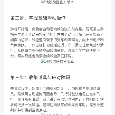
第二步：掌握基础滑动操作
游戏开始后，角色会自动沿地铁轨道向前奔跑。玩家通过手
指在屏幕上滑动来控制角色：左右滑动可让角色在三条轨道
间自由切换，躲避迎面驶来的列车和障碍物；向上滑动控制
角色跳跃，可跨过栏杆和低矮障碍；向下滑动让角色贴地滑
行，从隧道口或低矮空间快速通过。跳跃至半空时快速下
滑，可实现组合跳滚连续躲避高低障碍。
第三步：收集道具与应对障碍
奔跑过程中，轨道上会随机刷新金币、钥匙和各类增益道
具。磁铁可自动吸附周围金币；飞行背包让角色在空中飞
行，避开所有障碍；双倍得分在限定时间内让分数翻倍；护
盾可抵挡一次碰撞。遇到迎面驶来的密集列车时，需要快速
判断并切换到空轨通过。