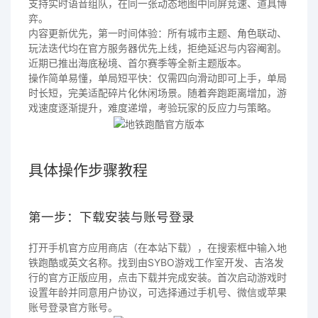
支持实时语音组队，在同一张动态地图中同屏竞速、道具博
弈。
内容更新优先，第一时间体验：所有城市主题、角色联动、
玩法迭代均在官方服务器优先上线，拒绝延迟与内容阉割。
近期已推出海底秘境、首尔赛季等全新主题版本。
操作简单易懂，单局短平快：仅需四向滑动即可上手，单局
时长短，完美适配碎片化休闲场景。随着奔跑距离增加，游
戏速度逐渐提升，难度递增，考验玩家的反应力与策略。
具体操作步骤教程
第一步：下载安装与账号登录
打开手机官方应用商店（在本站下载），在搜索框中输入地
铁跑酷或英文名称。找到由SYBO游戏工作室开发、吉洛发
行的官方正版应用，点击下载并完成安装。首次启动游戏时
设置年龄并同意用户协议，可选择通过手机号、微信或苹果
账号登录官方账号。