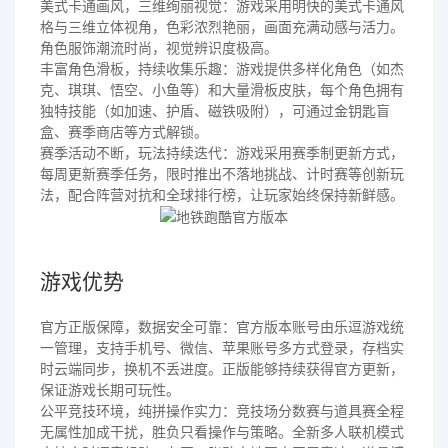
美式卡通画风，三维绚丽视觉：游戏采用明快的美式卡通风
格与三维立体视角，色彩浓烈艳丽，画面充满动感与活力。
角色服饰潮流时尚，视觉辨识度极高。
丰富角色滑板，持续收集乐趣：游戏提供多样化角色（如杰
克、琪琪、悟空、小鱼等）和大量滑板皮肤，每个角色拥有
独特技能（如加速、护盾、磁铁吸附），可通过金钥匙盲
盒、赛季商店等方式解锁。
赛季活动不断，玩法持续迭代：游戏采用赛季制更新方式，
每周更新赛季任务，限时推出不落地挑战、计时赛等创新玩
法，配合阵营对抗和全球排行榜，让玩家始终保持新鲜感。
游戏优势
官方正版保障，数据安全可靠：官方版本账号由乐逗游戏统
一管理，支持手机号、微信、苹果账号多方式登录，存档实
时云端同步，换机不丢进度。正版能够持续获得官方更新，
保证游戏长期可玩性。
公平竞技环境，纯拼操作实力：竞技场分数赛与道具赛全程
无属性加成干扰，胜负只看操作与策略。全新多人联机模式