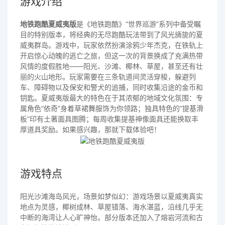
游戏介绍
地铁跑酷夏威夷版
是《地铁跑酷》“世界巡游”系列中备受瞩
目的特别版本，将经典的无尽跑酷玩法带到了风光旖旎的夏
威夷群岛。游戏中，玩家依然扮演涂鸦少年杰克，在铁轨上
开启惊心动魄的逃亡之旅，但这一次的背景换成了充满热带
风情的度假胜地——阳光、沙滩、椰林、草屋，甚至还有壮
丽的火山地形。玩家需要在三条轨道间灵活穿梭，躲避列
车、障碍物以及保安和警犬的追捕，同时收集沿途的金币和
钥匙。夏威夷版最大的特色在于其浓郁的地域文化氛围：专
属角色“依奇”身着草裙舞服饰为你领路；独具特色的“提基滑
板”印有土著面具图腾；每周收集提基神像面具还能换取丰
厚道具奖励。如果感兴趣，那就下载体验吧！
游戏特点
阳光沙滩海岛风光，场景如梦似幻：游戏场景以夏威夷真实
地点为灵感，椰树成林、草屋错落、海水湛蓝，沿线几乎无
中断的海湾让人心旷神怡。部分版本还加入了熔岩河流和古