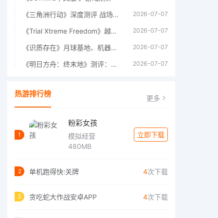
《三角洲行动》深度测评 战场上的野心与裂痕
2026-07-07
《Trial Xtreme Freedom》越野摩托车测评总结
2026-07-07
《识质存在》月球基地、机器人女孩多年来最佳射击游戏
2026-07-07
《明日方舟：终末地》测评：于荒芜之中，重建文明
2026-07-07
热游排行榜
更多
粉彩女孩
立即下载
1
模拟经营
480MB
单机跑得快:关牌
4
次下载
2
贪吃蛇大作战安卓APP
4
次下载
3