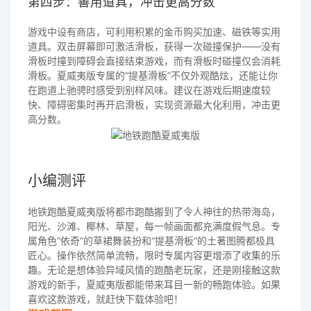
第四步：善用道具，冲击更高分数
游戏中设有商店，可利用积累的金币购买加速、磁铁等实用
道具。双击屏幕即可激活滑板，获得一次碰撞保护——没有
滑板时撞到障碍会直接结束游戏，而有滑板时碰撞仅会消耗
滑板。夏威夷版专属的“提基滑板”不仅外观酷炫，还能让你
在跑道上驰骋时感受到别样风味。建议在游戏后期速度较
快、障碍密集时再开启滑板，实现资源最大化利用，冲击更
高分数。
小编测评
地铁跑酷夏威夷版将都市跑酷搬到了令人神往的热带海岛，
阳光、沙滩、椰林、草屋，每一帧画面都充满度假气息。专
属角色“依奇”的草裙舞装扮和“提基滑板”的土著图腾都极具
匠心。操作依然简单流畅，限时专属内容更增添了收集的乐
趣。无论是想体验异域风情的跑酷老玩家，还是刚接触这款
游戏的新手，夏威夷版都能带来耳目一新的畅跑体验。如果
喜欢这款游戏，就赶快下载体验吧！