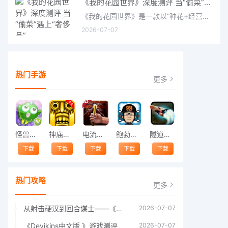
《我的花园世界》深度测评 当“偷菜”遇上“奢侈品”
《我的花园世界》是一款以“种花+经营+社交”为核心的模拟经营类手游。游戏将玩家置于一个古风花园环境中，扮
2026-07-07
热门手游
更多
怪兽跳跃
神庙逃亡中文版
电流急急棒
鲍勃的梦境
隧道逃脱
下载
下载
下载
下载
下载
热门攻略
更多
从射击硬汉到回合谋士——《战争机器：战略版》如何演绎另一位猛男的传奇
2026-07-07
《Devikins中文版 》游戏测评
2026-07-07