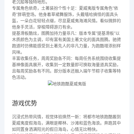
老沉船等独特地形。
专属角色依奇，土著装扮个性十足：夏威夷版专属角色“依
奇”胖萌登场。他身着草裙舞服饰，头戴嘻哈搞怪的面具头
盔，一朵白花轻轻点缀，尽显夏威夷海滩风情。看似微胖的
他身手灵活，穿梭障碍游刃有余。
提基滑板酷炫，图腾加持力量非凡：版本专属“提基滑板”以
木质颜色为主调，印有富有美国土著文化的面具图腾。驰骋
跑道时仿佛能感受到土著先人的非凡力量，为跑酷增添别样
风味。
丰富收集任务，周周奖励各不同：每周任务系统围绕收集提
基神像面具展开，收集到一定数量即可换取海量道具奖励，
且每周奖励各有不同。部分版本还融入端午节粽子收集等特
色活动。
游戏优势
沉浸式热带风情，视觉体验焕然一新：将都市地铁跑酷搬到
夏威夷度假海岛，满眼是椰林、沙滩和蓝色海浪。奔跑其中
如同置身洒满阳光的假日海岛，心情无比畅快。